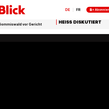
DE
FR
Abonnie
HEISS DISKUTIERT
 Gommiswald vor Gericht