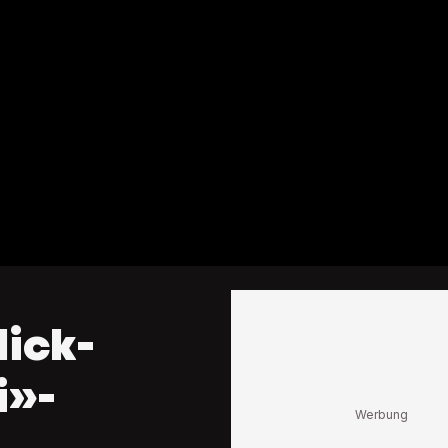
lick-
i»-