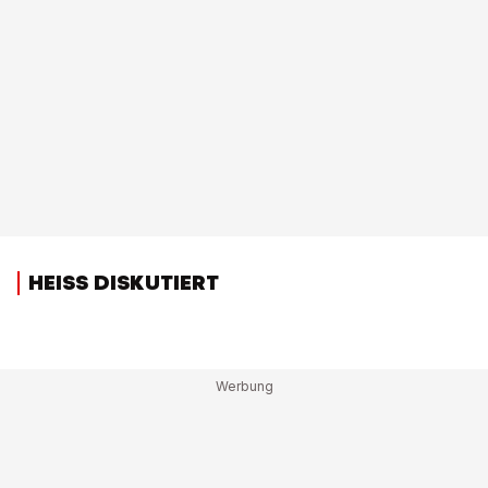
HEISS DISKUTIERT