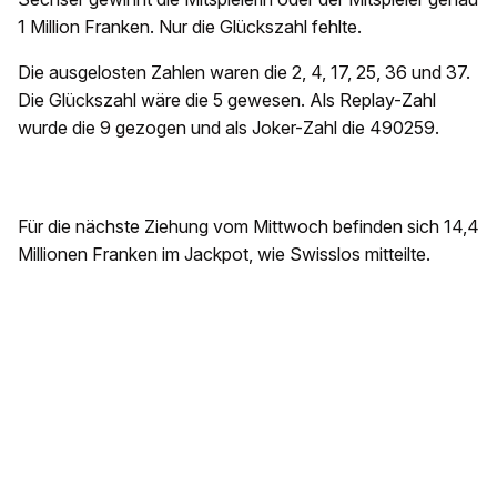
1 Million Franken. Nur die Glückszahl fehlte.
Die ausgelosten Zahlen waren die 2, 4, 17, 25, 36 und 37.
Die Glückszahl wäre die 5 gewesen. Als Replay-Zahl
wurde die 9 gezogen und als Joker-Zahl die 490259.
Für die nächste Ziehung vom Mittwoch befinden sich 14,4
Millionen Franken im Jackpot, wie Swisslos mitteilte.