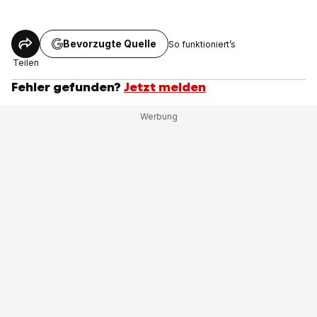
Bevorzugte Quelle
So funktioniert’s
Teilen
Fehler gefunden?
Jetzt melden