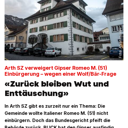
Anian Heierli
Foto:
Arth SZ verweigert Gipser Romeo M. (51)
Einbürgerung – wegen einer Wolf/Bär-Frage
«Zurück bleiben Wut und
Enttäuschung»
In Arth SZ gibt es zurzeit nur ein Thema: Die
Gemeinde wollte Italiener Romeo M. (51) nicht
einbürgern. Doch das Bundesgericht pfeift die
Behörde zurück. BLICK hat den Gipser ausfindig