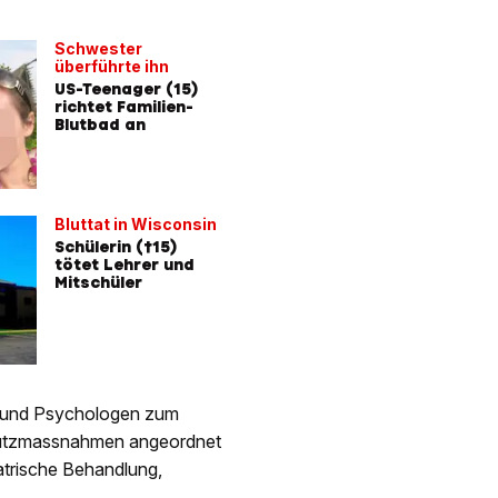
Schwester
überführte ihn
US-Teenager (15)
richtet Familien-
Blutbad an
Bluttat in Wisconsin
Schülerin (†15)
tötet Lehrer und
Mitschüler
n und Psychologen zum
hutzmassnahmen angeordnet
atrische Behandlung,