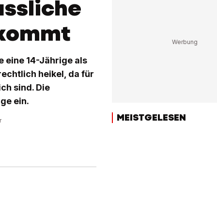
ssliche
zukommt
 eine 14-Jährige als
chtlich heikel, da für
ch sind. Die
ge ein.
MEISTGELESEN
r