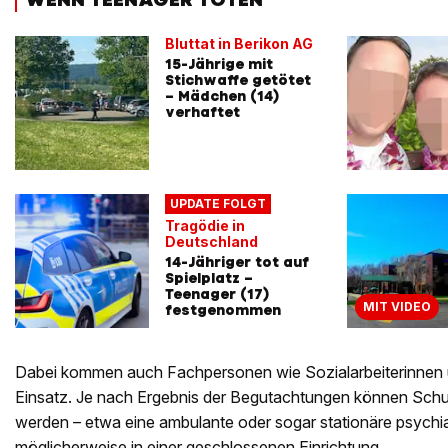
Bluttat in Berikon AG
15-Jährige mit
Stichwaffe getötet
– Mädchen (14)
verhaftet
UPDATE FOLGT
Tragödie in
Deutschland
14-Jähriger tot auf
Spielplatz –
Teenager (17)
MIT VIDEO
festgenommen
Dabei kommen auch Fachpersonen wie Sozialarbeiterinne
Einsatz. Je nach Ergebnis der Begutachtungen können Sc
werden – etwa eine ambulante oder sogar stationäre psychi
möglicherweise in einer geschlossenen Einrichtung.