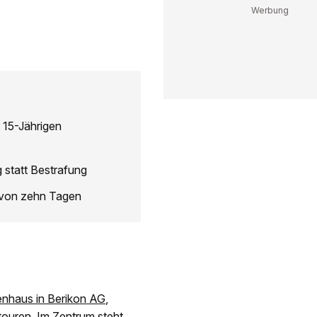
 15-Jährigen
 statt Bestrafung
g von zehn Tagen
enhaus in Berikon AG
,
touren. Im Zentrum steht