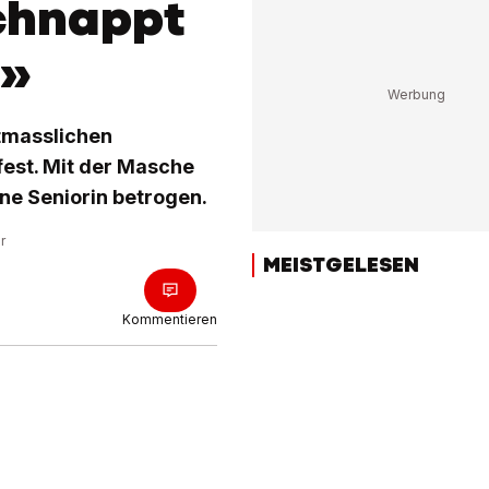
schnappt
n»
tmasslichen
est. Mit der Masche
ine Seniorin betrogen.
r
MEISTGELESEN
Kommentieren