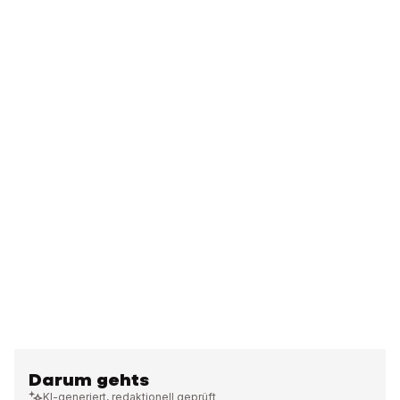
Darum gehts
KI-generiert, redaktionell geprüft