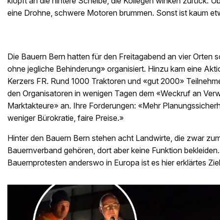
klopft an die hintere Scheibe, die Kollegen winken zurück. Ü
eine Drohne, schwere Motoren brummen. Sonst ist kaum et
Die Bauern Bern hatten für den Freitagabend an vier Orten
ohne jegliche Behinderung» organisiert. Hinzu kam eine Akti
Kerzers FR. Rund 1000 Traktoren und «gut 2000» Teilnehme
den Organisatoren in wenigen Tagen dem «Weckruf an Verwal
Marktakteure» an. Ihre Forderungen: «Mehr Planungssicher
weniger Bürokratie, faire Preise.»
Hinter den Bauern Bern stehen acht Landwirte, die zwar zu
Bauernverband gehören, dort aber keine Funktion bekleiden
Bauernprotesten anderswo in Europa ist es hier erklärtes Zie