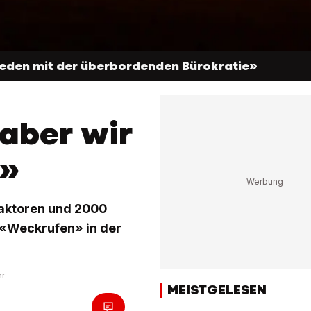
ieden mit der überbordenden Bürokratie»
 aber wir
r»
raktoren und 2000
 «Weckrufen» in der
hr
MEISTGELESEN