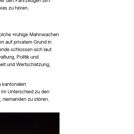
ber den Fahrzeugen sirrt
was zu hören.
 solche «ruhige Mahnwachen
on auf privatem Grund in
nde schlossen sich laut
tung, Politik und
heit und Wertschätzung,
m kantonalen
. Im Unterschied zu den
l, niemanden zu stören.