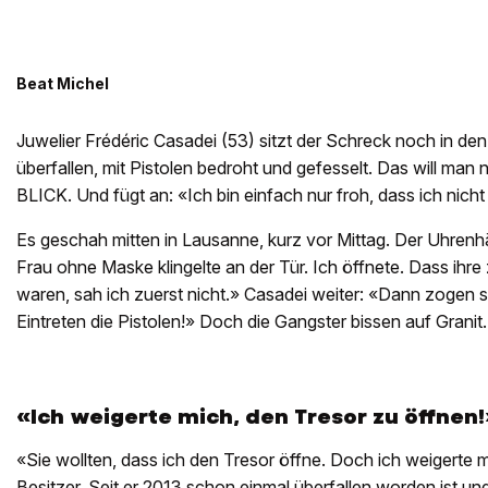
Beat Michel
Juwelier Frédéric Casadei (53) sitzt der Schreck noch in d
überfallen, mit Pistolen bedroht und gefesselt. Das will man n
BLICK. Und fügt an: «Ich bin einfach nur froh, dass ich nicht
Es geschah mitten in Lausanne, kurz vor Mittag. Der Uhrenhän
Frau ohne Maske klingelte an der Tür. Ich öffnete. Dass ihre 
waren, sah ich zuerst nicht.» Casadei weiter: «Dann zogen 
Eintreten die Pistolen!» Doch die Gangster bissen auf Granit.
«Ich weigerte mich, den Tresor zu öffnen!
«Sie wollten, dass ich den Tresor öffne. Doch ich weigerte mi
Besitzer. Seit er 2013 schon einmal überfallen worden ist und