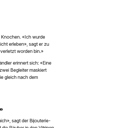
en Knochen. «Ich wurde
icht erleben», sagt er zu
 verletzt worden bin.»
dler erinnert sich: «Eine
zwei Begleiter maskiert
sie gleich nach dem
»
ch», sagt der Bijouterie-
 die Räuber in den Vitrinen