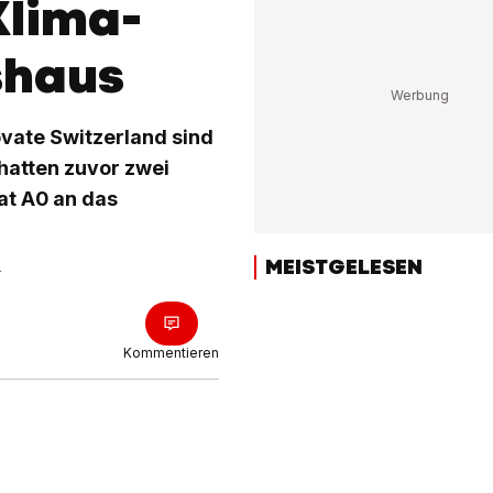
Klima-
shaus
ate Switzerland sind
hatten zuvor zwei
at A0 an das
MEISTGELESEN
r
Kommentieren