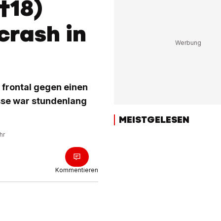
†18)
crash in
f frontal gegen einen
asse war stundenlang
MEISTGELESEN
hr
Kommentieren