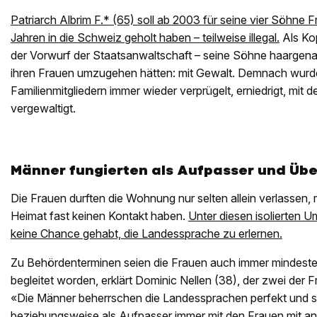
Patriarch Albrim F.* (65) soll ab 2003 für seine vier Söhne
Jahren in die Schweiz geholt haben – teilweise illegal.
Als Kop
der Vorwurf der Staatsanwaltschaft – seine Söhne haargena
ihren Frauen umzugehen hätten: mit Gewalt. Demnach wurd
Familienmitgliedern immer wieder verprügelt, erniedrigt, mit d
vergewaltigt.
Männer fungierten als Aufpasser und Übe
Die Frauen durften die Wohnung nur selten allein verlassen, m
Heimat fast keinen Kontakt haben.
Unter diesen isolierten 
keine Chance gehabt, die Landessprache zu erlernen.
Zu Behördenterminen seien die Frauen auch immer mindes
begleitet worden, erklärt Dominic Nellen (38), der zwei der Fr
«Die Männer beherrschen die Landessprachen perfekt und si
beziehungsweise als Aufpasser immer mit den Frauen mit a