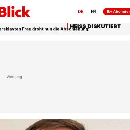
DE
FR
Abonnie
HEISS DISKUTIERT
versklavten Frau droht nun die Abschiebung!