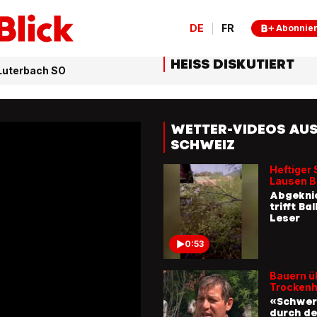
DE
FR
Abonnie
HEISS DISKUTIERT
Luterbach SO
WETTER-VIDEOS AUS
SCHWEIZ
Heftiger 
Lausen B
Abgekni
trifft Ba
Leser
0:53
Bauern ü
Trockenh
«Schwer,
durch de