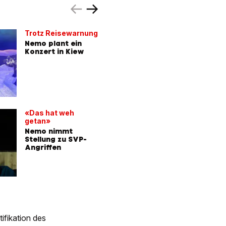
Trotz Reisewarnung
Nemo bri
Interview
Nemo plant ein
Konzert in Kiew
«Die Fra
sich an w
Angriff»
«Das hat weh
getan»
Nemo nimmt
Stellung zu SVP-
Angriffen
ifikation des