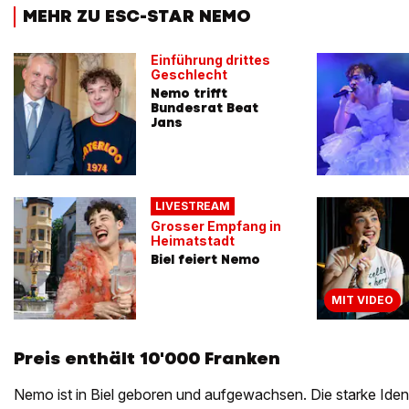
MEHR ZU ESC-STAR NEMO
Einführung drittes
Geschlecht
Nemo trifft
Bundesrat Beat
Jans
LIVESTREAM
Grosser Empfang in
Heimatstadt
Biel feiert Nemo
MIT VIDEO
Preis enthält 10'000 Franken
Nemo ist in Biel geboren und aufgewachsen. Die starke Ident