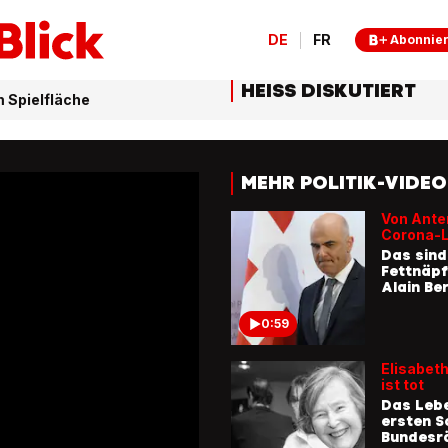
DE
FR
Abonnie
HEISS DISKUTIERT
m Spielfläche
MEHR POLITIK-VIDE
Von Ante
Corona-
Das sind
Fettnäp
Alain Be
0:59
Elisabeth
ist tot
Das Leb
ersten S
Bundesrä