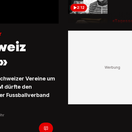
2:12
«Tagess
1993
Nicht-Wa
r
Christia
weiz
sorgte f
3:04
l»
Seit 202
Mit dies
sind die
Schweizer Vereine um
Bundesr
unterwe
M dürfte den
Der Fussballverband
1:00
Uhr