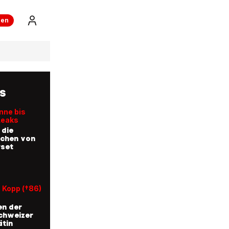
ren
OS
nne bis
Leaks
 die
fchen von
rset
 Kopp (†86)
en der
chweizer
tin