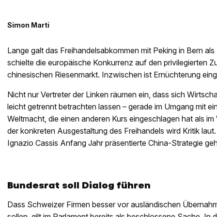
Simon Marti
Lange galt das Freihandelsabkommen mit Peking in Bern als
schielte die europäische Konkurrenz auf den privilegierten
chinesischen Riesenmarkt. Inzwischen ist Ernüchterung eing
Nicht nur Vertreter der Linken räumen ein, dass sich Wirtscha
leicht getrennt betrachten lassen – gerade im Umgang mit e
Weltmacht, die einen anderen Kurs eingeschlagen hat als im
der konkreten Ausgestaltung des Freihandels wird Kritik lau
Ignazio Cassis Anfang Jahr präsentierte China-Strategie geht
Bundesrat soll Dialog führen
Dass Schweizer Firmen besser vor ausländischen Übernah
sollen, gilt im Parlament bereits als beschlossene Sache. I