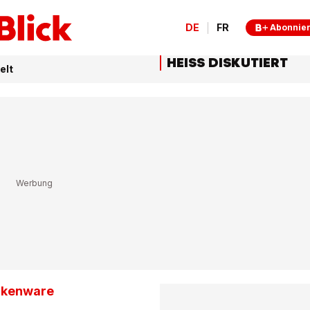
DE
FR
Abonnie
HEISS DISKUTIERT
elt
rkenware