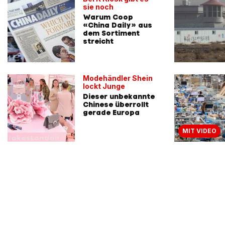
sie noch
Warum Coop
«China Daily» aus
dem Sortiment
streicht
Modehändler Shein
lockt Junge
Dieser unbekannte
Chinese überrollt
gerade Europa
MIT VIDEO