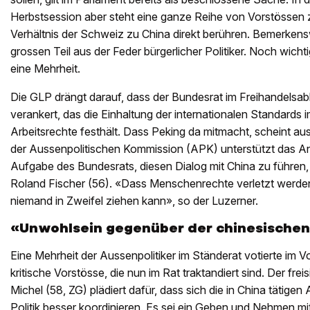
Herbstsession aber steht eine ganze Reihe von Vorstössen z
Verhältnis der Schweiz zu China direkt berühren. Bemerken
grossen Teil aus der Feder bürgerlicher Politiker. Noch wicht
eine Mehrheit.
Die GLP drängt darauf, dass der Bundesrat im Freihandelsa
verankert, das die Einhaltung der internationalen Standard
Arbeitsrechte festhält. Dass Peking da mitmacht, scheint a
der Aussenpolitischen Kommission (APK) unterstützt das An
Aufgabe des Bundesrats, diesen Dialog mit China zu führen,
Roland Fischer (56). «Dass Menschenrechte verletzt werden,
niemand in Zweifel ziehen kann», so der Luzerner.
«Unwohlsein gegenüber der chinesische
Eine Mehrheit der Aussenpolitiker im Ständerat votierte im Vo
kritische Vorstösse, die nun im Rat traktandiert sind. Der fre
Michel (58, ZG) plädiert dafür, dass sich die in China tätige
Politik besser koordinieren. Es sei ein Geben und Nehmen mit C