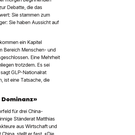
ur Debatte, die das
swert: Sie stammen zum
iger: Sie haben Aussicht auf
bkommen ein Kapitel
s im Bereich Menschen- und
usgeschlossen. Eine Mehrheit
liegen trotzdem. Es sei
 sagt GLP-Nationalrat
 ist eine Tatsache, die
n Dominanz»
rfeld für drei China-
isinnige Ständerat Matthias
n Akteure aus Wirtschaft und
hina, stellt er fest. «Die