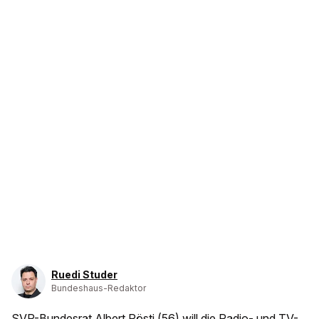
Ruedi Studer
Bundeshaus-Redaktor
SVP-Bundesrat Albert Rösti (56) will
die Radio- und TV-