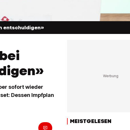
ch entschuldigen»
 bei
digen»
per sofort wieder
erset: Dessen Impfplan
MEISTGELESEN