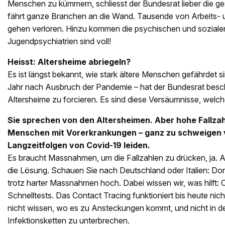
Menschen zu kümmern, schliesst der Bundesrat lieber die g
fährt ganze Branchen an die Wand. Tausende von Arbeits- 
gehen verloren. Hinzu kommen die psychischen und sozialen 
Jugendpsychiatrien sind voll!
Heisst: Altersheime abriegeln?
Es ist längst bekannt, wie stark ­ältere Menschen gefährdet sin
Jahr nach Ausbruch der Pandemie – hat der Bundesrat besch
Altersheime zu forcieren. Es sind diese Versäumnisse, welche 
Sie sprechen von den Alters­heimen. Aber hohe Fallz
Menschen mit Vorerkrankungen – ganz zu schweigen v
Langzeitfolgen von Covid-19 leiden.
Es braucht Massnahmen, um die Fallzahlen zu drücken, ja. A
die Lösung. Schauen Sie nach Deutschland oder Italien: Dort
trotz harter Massnahmen hoch. Dabei wissen wir, was hilft: C
Schnelltests. Das Contact Tracing funktioniert bis heute nic
nicht wissen, wo es zu Ansteckungen kommt, und nicht in de
Infektionsketten zu unterbrechen.