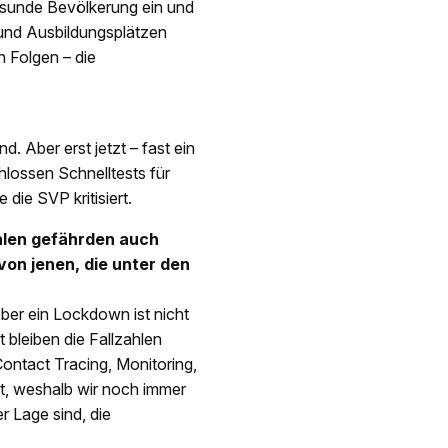
esunde Bevölkerung ein und
und Ausbildungsplätzen
­Folgen – die
d. Aber erst jetzt – fast ein
lossen Schnelltests für
die SVP kritisiert.
ahlen gefährden auch
on jenen, die unter den
ber ein Lockdown ist nicht
 bleiben die Fallzahlen
ontact Tracing, Moni­toring,
ht, weshalb wir noch immer
r Lage sind, die