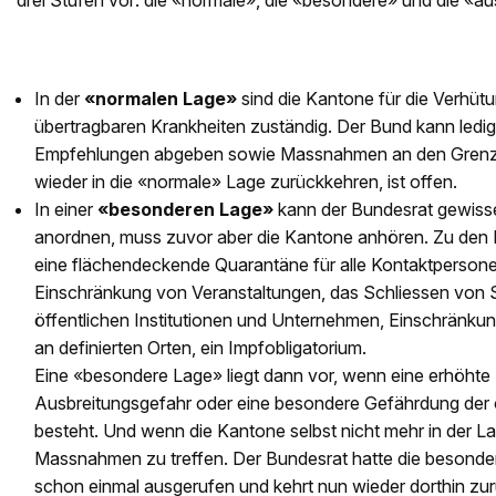
drei Stufen vor: die «normale», die «besondere» und die «au
In der
«normalen Lage»
sind die Kantone für die Verhü
übertragbaren Krankheiten zuständig. Der Bund kann ledig
Empfehlungen abgeben sowie Massnahmen an den Grenz
wieder in die «normale» Lage zurückkehren, ist offen.
In einer
«besonderen Lage»
kann der Bundesrat gewis
anordnen, muss zuvor aber die Kantone anhören. Zu de
eine flächendeckende Quarantäne für alle Kontaktpersone
Einschränkung von Veranstaltungen, das Schliessen von 
öffentlichen Institutionen und Unternehmen, Einschränkun
an definierten Orten, ein Impfobligatorium.
Eine «besondere Lage» liegt dann vor, wenn eine erhöht
Ausbreitungsgefahr oder eine besondere Gefährdung der 
besteht. Und wenn die Kantone selbst nicht mehr in der La
Massnahmen zu treffen. Der Bundesrat hatte die besonde
schon einmal ausgerufen und kehrt nun wieder dorthin zur