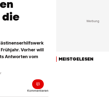
men
 die
lästinenserhilfswerk
rühjahr. Vorher will
ats Antworten vom
MEISTGELESEN
r
Kommentieren