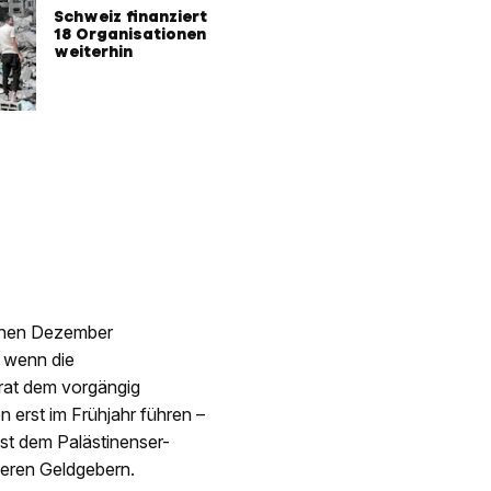
Nahost
Schweiz finanziert
18 Organisationen
weiterhin
enen Dezember
, wenn die
rat dem vorgängig
 erst im Frühjahr führen –
st dem Palästinenser-
sseren Geldgebern.