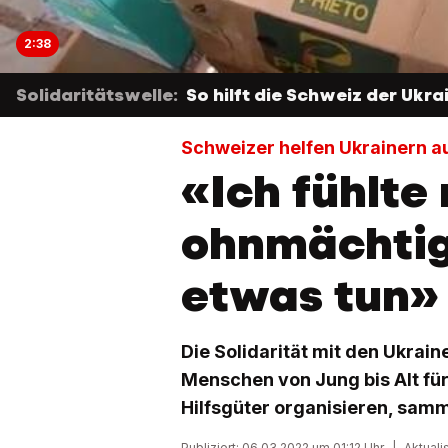
2:38
Solidaritätswelle:
So hilft die Schweiz der Ukra
Schweizer helfen Ukrainern a
«Ich fühlte
ohnmächtig
etwas tun»
Die Solidarität mit den Ukrain
Menschen von Jung bis Alt für
Hilfsgüter organisieren, samm
Publiziert: 06.03.2022 um 01:12 Uhr
|
Aktuali