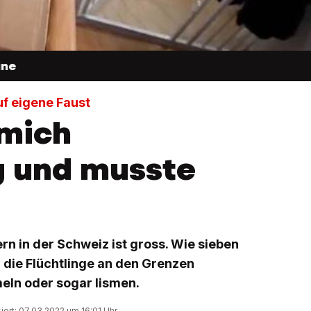
ine
uf eigene Faust
 mich
 und musste
ern in der Schweiz ist gross. Wie sieben
 die Flüchtlinge an den Grenzen
eln oder sogar lismen.
siert: 07.03.2022 um 16:01 Uhr