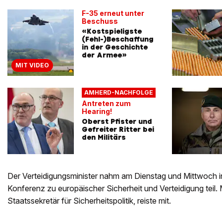
F-35 erneut unter
Beschuss
«Kostspieligste
(Fehl-)Beschaffung
in der Geschichte
der Armee»
MIT VIDEO
AMHERD-NACHFOLGE
Antreten zum
Hearing!
Oberst Pfister und
Gefreiter Ritter bei
den Militärs
Der Verteidigungsminister nahm am Dienstag und Mittwoch in
Konferenz zu europäischer Sicherheit und Verteidigung teil.
Staatssekretär für Sicherheitspolitik, reiste mit.