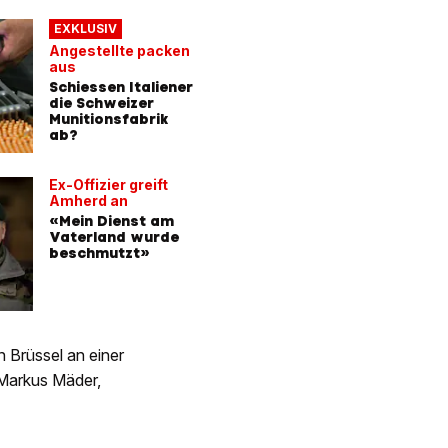
EXKLUSIV
Angestellte packen
aus
Schiessen Italiener
die Schweizer
Munitionsfabrik
ab?
Ex-Offizier greift
Amherd an
«Mein Dienst am
Vaterland wurde
beschmutzt»
 Brüssel an einer
 Markus Mäder,