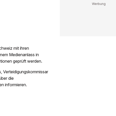
chweiz mit ihren
inem Medienanlass in
ationen geprüft werden.
s, Verteidigungskommissar
über die
 informieren.