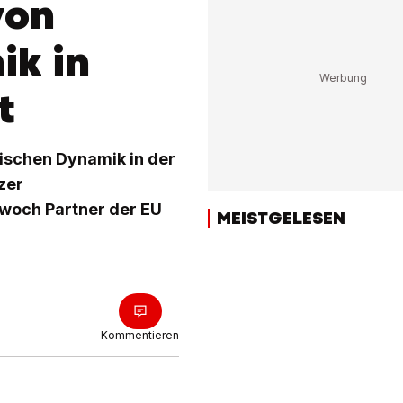
von
k in
t
äischen Dynamik in der
zer
twoch Partner der EU
MEISTGELESEN
Kommentieren