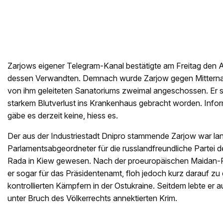
Zarjows eigener Telegram-Kanal bestätigte am Freitag den A
dessen Verwandten. Demnach wurde Zarjow gegen Mitterna
von ihm geleiteten Sanatoriums zweimal angeschossen. Er s
starkem Blutverlust ins Krankenhaus gebracht worden. Info
gäbe es derzeit keine, hiess es.
Der aus der Industriestadt Dnipro stammende Zarjow war lan
Parlamentsabgeordneter für die russlandfreundliche Partei d
Rada in Kiew gewesen. Nach der proeuropäischen Maidan-R
er sogar für das Präsidentenamt, floh jedoch kurz darauf z
kontrollierten Kämpfern in der Ostukraine. Seitdem lebte er
unter Bruch des Völkerrechts annektierten Krim.