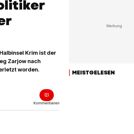
litiker
er
lbinsel Krim ist der
leg Zarjow nach
rletzt worden.
MEISTGELESEN
Kommentieren