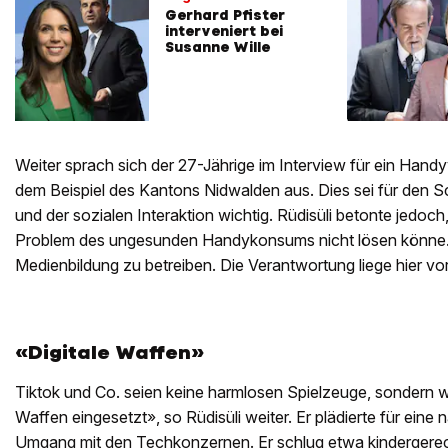
Gerhard Pfister
interveniert bei
Susanne Wille
Weiter sprach sich der 27-Jährige im Interview für ein Han
dem Beispiel des Kantons Nidwalden aus. Dies sei für den
und der sozialen Interaktion wichtig. Rüdisüli betonte jedoch,
Problem des ungesunden Handykonsums nicht lösen könne. E
Medienbildung zu betreiben. Die Verantwortung liege hier vor 
«Digitale Waffen»
Tiktok und Co. seien keine harmlosen Spielzeuge, sondern w
Waffen eingesetzt», so Rüdisüli weiter. Er plädierte für eine 
Umgang mit den Techkonzernen. Er schlug etwa kindergerec