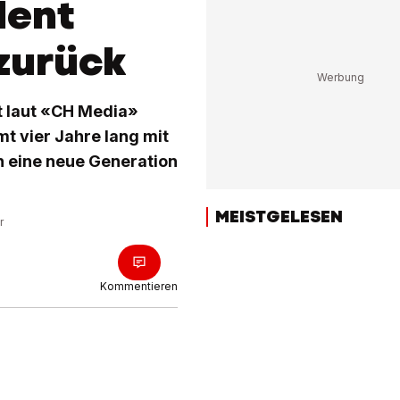
dent
 zurück
t laut «CH Media»
mt vier Jahre lang mit
an eine neue Generation
MEISTGELESEN
r
Kommentieren