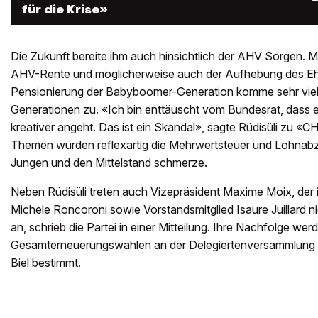
für die Krise»
Die Zukunft bereite ihm auch hinsichtlich der AHV Sorgen. Mi
AHV-Rente und möglicherweise auch der Aufhebung des Eh
Pensionierung der Babyboomer-Generation komme sehr viel 
Generationen zu. «Ich bin enttäuscht vom Bundesrat, dass er
kreativer angeht. Das ist ein Skandal», sagte Rüdisüli zu «CH
Themen würden reflexartig die Mehrwertsteuer und Lohnabz
Jungen und den Mittelstand schmerze.
Neben Rüdisüli treten auch Vizepräsident Maxime Moix, der i
Michele Roncoroni sowie Vorstandsmitglied Isaure Juillard 
an, schrieb die Partei in einer Mitteilung. Ihre Nachfolge wer
Gesamterneuerungswahlen an der Delegiertenversammlung 
Biel bestimmt.