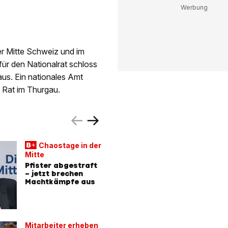
der Mitte Schweiz und im
für den Nationalrat schloss
aus. Ein nationales Amt
 Rat im Thurgau.
Schlecht
Chaostage in der
Arbeitsk
Mitte
Das stec
Pfister abgestraft
dem Mit
– jetzt brechen
um Pfist
Machtkämpfe aus
Generals
Mitarbeiter erheben