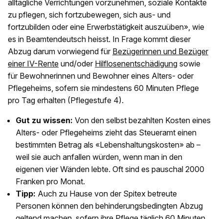
alltägliche Verrichtungen vorzunehmen, soziale Kontakte
zu pflegen, sich fortzubewegen, sich aus- und
fortzubilden oder eine Erwerbstätigkeit auszuüben», wie
es in Beamtendeutsch heisst. In Frage kommt dieser
Abzug darum vorwiegend für
Bezügerinnen und Bezüger
einer IV-Rente
und/oder
Hilflosenentschädigung
sowie
für Bewohnerinnen und Bewohner eines Alters- oder
Pflegeheims, sofern sie mindestens 60 Minuten Pflege
pro Tag erhalten (Pflegestufe 4).
Gut zu wissen:
Von den selbst bezahlten Kosten eines
Alters- oder Pflegeheims zieht das Steueramt einen
bestimmten Betrag als «Lebenshaltungskosten» ab –
weil sie auch anfallen würden, wenn man in den
eigenen vier Wänden lebte. Oft sind es pauschal 2000
Franken pro Monat.
Tipp:
Auch zu Hause von der Spitex betreute
Personen können den behinderungsbedingten Abzug
geltend machen, sofern ihre Pflege täglich 60 Minuten