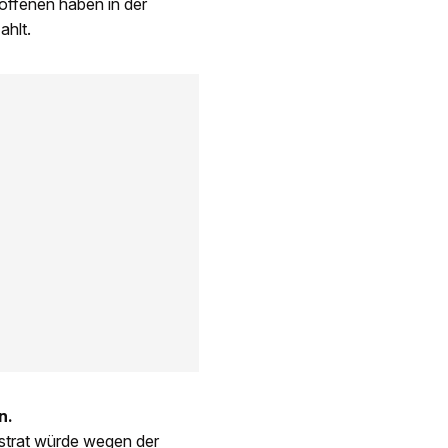
roffenen haben in der
ahlt.
n.
bstrat würde wegen der