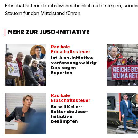
Erbschaftssteuer höchstwahrscheinlich nicht steigen, sonde
Steuern für den Mittelstand führen.
MEHR ZUR JUSO-INITIATIVE
Radikale
Erbschaftssteuer
Ist Juso-Initiative
verfassungswidrig?
Das sagen
Experten
Radikale
Erbschaftssteuer
So will Keller-
Sutter die Juso-
Initiative
bekämpfen