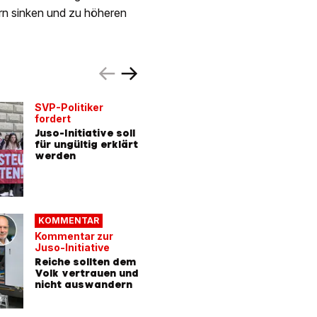
rn sinken und zu höheren
SVP-Politiker
Reakt
fordert
Juso-Init
Juso-Initiative soll
Wohin S
für ungültig erklärt
Superrei
werden
abwande
KOMMENTAR
Kommentar zur
Juso-Initiative
Reiche sollten dem
Volk vertrauen und
nicht auswandern