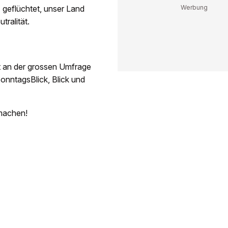
geflüchtet, unser Land
tralität.
t an der grossen Umfrage
nntagsBlick, Blick und
tmachen!