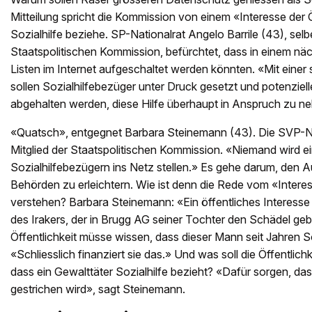
Mitteilung spricht die Kommission von einem «Interesse der 
Sozialhilfe beziehe. SP-Nationalrat Angelo Barrile (43), selbe
Staatspolitischen Kommission, befürchtet, dass in einem nä
Listen im Internet aufgeschaltet werden könnten. «Mit eine
sollen Sozialhilfebezüger unter Druck gesetzt und potenzie
abgehalten werden, diese Hilfe überhaupt in Anspruch zu n
«Quatsch», entgegnet Barbara Steinemann (43). Die SVP-Nati
Mitglied der Staatspolitischen Kommission. «Niemand wird 
Sozialhilfebezügern ins Netz stellen.» Es gehe darum, den
Behörden zu erleichtern. Wie ist denn die Rede vom «Interes
verstehen? Barbara Steinemann: «Ein öffentliches Interesse 
des Irakers, der in Brugg AG seiner Tochter den Schädel ge­
Öffentlichkeit müsse wissen, dass dieser Mann seit Jahren So
«Schliesslich finanziert sie das.» Und was soll die Öffentlichk
dass ein Gewalttäter Sozialhilfe bezieht? «Dafür sorgen, dass
gestrichen wird», sagt Steinemann.