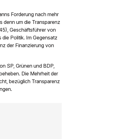
emanns Forderung nach mehr
 es denn um die Transparenz
i (45), Geschäftsführer von
 die Politik. Im Gegensatz
enz der Finanzierung von
e von SP, Grünen und BDP,
 beheben. Die Mehrheit der
cht, bezüglich Trans­parenz
angen.