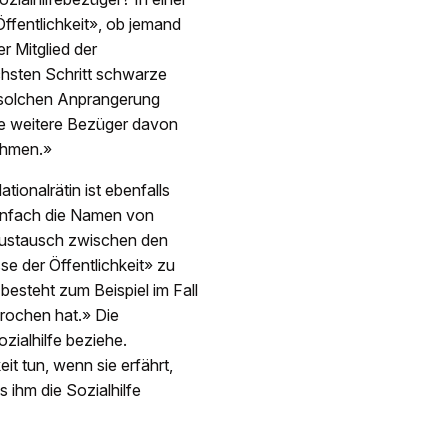
Öffentlichkeit», ob jemand
r Mitglied der
chsten Schritt schwarze
r solchen Anprangerung
lle weitere Bezüger davon
ehmen.»
onalrätin ist ebenfalls
einfach die Namen von
 Austausch zwischen den
se der Öffentlichkeit» zu
besteht zum Beispiel im Fall
brochen hat.» Die
zialhilfe beziehe.
eit tun, wenn sie erfährt,
 ihm die Sozialhilfe