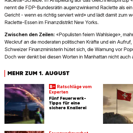
Raclette-Scheibe. In Anspielung auf das Gleichheitsprinzip
nennt die FDP-Bundesrätin augenzwinkernd Raclette als ei
Gericht - wenn es richtig serviert wird» und lädt damit zum wo
Raclette-Essen im Finanzdistrikt New Yorks.
Zwischen den Zeilen:
«Populisten feiern Wahlsiege», mahnt
Weckruf an die moderaten politischen Kräfte und ein Aufruf
Schweizer Finanzministerin hütet sich, die Warnung vor Popu
Doch wer denkt bei diesen Worten in Manhattan nicht auch
MEHR ZUM 1. AUGUST
Ratschläge vom
Experten
Fünf Feuerwerk-
Tipps für eine
sichere Knallerei