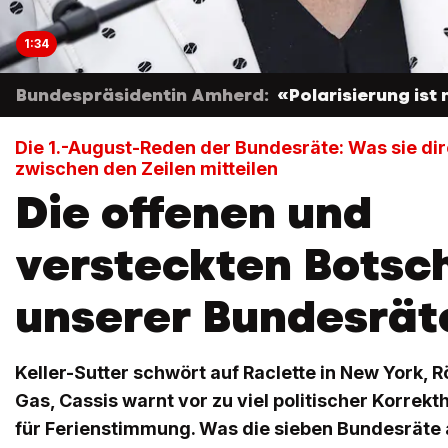
1:34
Bundespräsidentin Amherd:
«Polarisierung ist
Die 1.-August-Reden der Bundesräte: Was sie dir
zwischen den Zeilen mitteilen
Die offenen und
versteckten Botsc
unserer Bundesrät
Keller-Sutter schwört auf Raclette in New York, R
Gas, Cassis warnt vor zu viel politischer Korrek
für Ferienstimmung. Was die sieben Bundesräte a