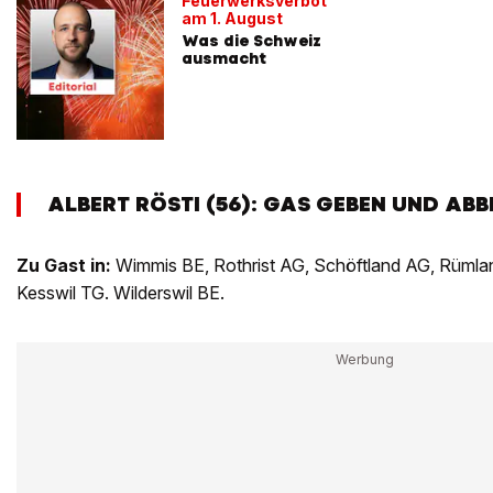
Feuerwerksverbot
am 1. August
Was die Schweiz
ausmacht
ALBERT RÖSTI (56): GAS GEBEN UND AB
Zu Gast in:
Wimmis BE, Rothrist AG, Schöftland AG, Rümla
Kesswil TG. Wilderswil BE.