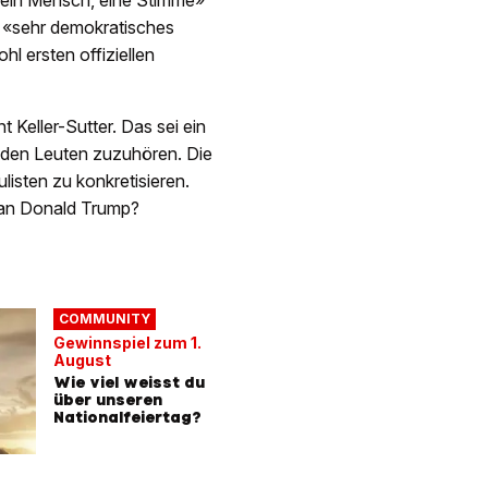
 «ein Mensch, eine Stimme»
n «sehr demokratisches
hl ersten offiziellen
 Keller-Sutter. Das sei ein
, den Leuten zuzuhören. Die
listen zu konkretisieren.
 an Donald Trump?
COMMUNITY
Gewinnspiel zum 1.
August
Wie viel weisst du
über unseren
Nationalfeiertag?