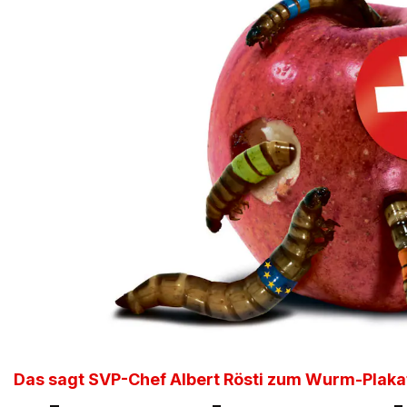
Das sagt SVP-Chef Albert Rösti zum Wurm-Plaka