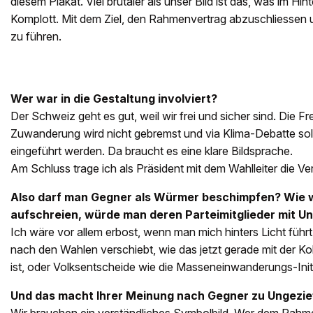
diesem Plakat. Viel brutaler als unser Bild ist das, was im Hin
Komplott. Mit dem Ziel, den Rahmenvertrag abzuschliessen 
zu führen.
Wer war in die Gestaltung involviert?
Der Schweiz geht es gut, weil wir frei und sicher sind. Die Frei
Zuwanderung wird nicht gebremst und via Klima-Debatte so
eingeführt werden. Da braucht es eine klare Bildsprache.
Am Schluss trage ich als Präsident mit dem Wahlleiter die V
Also darf man Gegner als Würmer beschimpfen? Wie 
aufschreien, würde man deren Parteimitglieder mit U
Ich wäre vor allem erbost, wenn man mich hinters Licht führt
nach den Wahlen verschiebt, wie das jetzt gerade mit der K
ist, oder Volksentscheide wie die Masseneinwanderungs-Initi
Und das macht Ihrer Meinung nach Gegner zu Ungezie