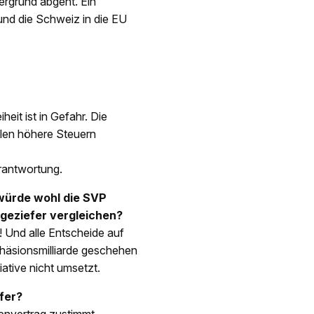
tergrund abgeht. Ein
und die Schweiz in die EU
heit ist in Gefahr. Die
llen höhere Steuern
erantwortung.
würde wohl die SVP
ngeziefer vergleichen?
! Und alle Entscheide auf
ohäsionsmilliarde geschehen
ative nicht umsetzt.
fer?