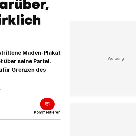
arüber,
rklich
mstrittene Maden-Plakat
 über seine Partei.
dafür Grenzen des
r
Kommentieren