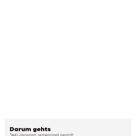
Darum gehts
KI-generiert, redaktionell geprüft