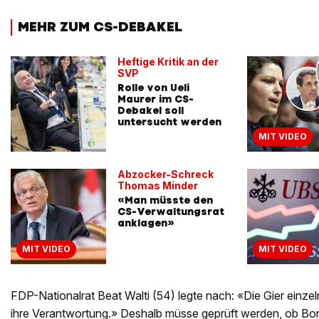
MEHR ZUM CS-DEBAKEL
Heftige Kritik an der
SVP
Rolle von Ueli
Maurer im CS-
Debakel soll
untersucht werden
MIT VIDEO
Abzocker-Schreck
Thomas Minder
«Man müsste den
CS-Verwaltungsrat
anklagen»
MIT VIDEO
MIT VIDEO
FDP-Nationalrat Beat Walti (54) legte nach: «Die Gier einze
ihre Verantwortung.» Deshalb müsse geprüft werden, ob Bo