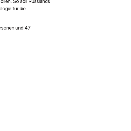
llen. So soll Russlands
ogie für die
Personen und 47