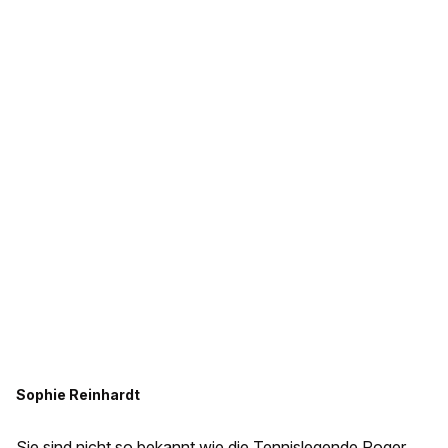
Sophie Reinhardt
Sie sind nicht so bekannt wie die Tennislegende Roger