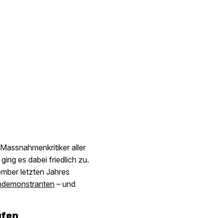
Massnahmenkritiker aller
ng es dabei friedlich zu.
ember letzten Jahres
gendemonstranten
– und
ufen