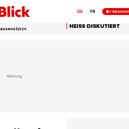
DE
FR
Abonnie
HEISS DISKUTIERT
Kassensturz»