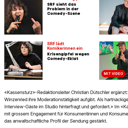
SRF sieht das
Problem in der
Comedy-Szene
SRF lädt
Komikerinnen ein
Krisengipfel wegen
Comedy-Eklat
MIT VIDEO
«Kassensturz»-Redaktionsleiter Christian Dütschler ergänzt:
Winzenried ihre Moderationstätigkeit aufgibt. Als hartnäckige 
Interview-Gäste im Studio hinterfragt und gefordert.» Im «K
mit grossem Engagement für Konsumentinnen und Konsume
das anwaltschaftliche Profil der Sendung gestärkt.