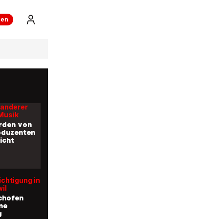
ren
 seine Luft
w
ert
er Promis
anderer
Musik
rden von
oduzenten
icht
»
chtigung in
il
chofen
ine
g