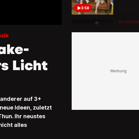
3:58
Anekdote
Freddy B
«Franco
sik
mit sein
ake-
Elefante
Mascott
6:36
s Licht
Andreas 
Interview
«Man ler
Tag daz
wanderer auf 3+
0:24
neue Ideen, zuletzt
Hotel Ma
Thun. Ihr neustes
Oriental
nicht alles
Michelle
zeigt au
Instagra