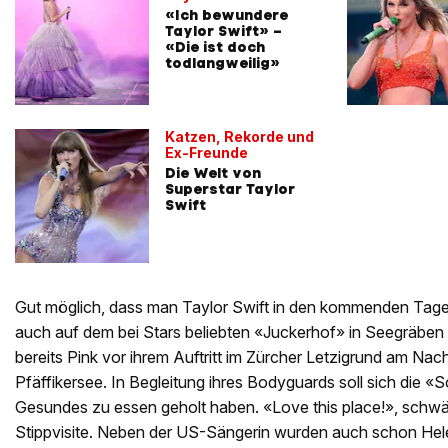
«Ich bewundere
Taylor Swift» –
«Die ist doch
todlangweilig»
Katzen, Rekorde und
Ex-Freunde
Die Welt von
Superstar Taylor
Swift
Gut möglich, dass man Taylor Swift in den kommenden Tag
auch auf dem bei Stars beliebten «Juckerhof» in Seegräben 
bereits Pink vor ihrem Auftritt im Zürcher Letzigrund am Na
Pfäffikersee. In Begleitung ihres Bodyguards soll sich die «
Gesundes zu essen geholt haben. «Love this place!», schwä
Stippvisite. Neben der US-Sängerin wurden auch schon Hel