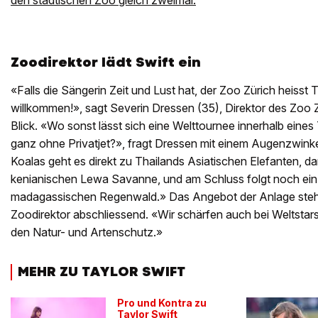
den städtischen Zoo gleich zweimal.
Zoodirektor lädt Swift ein
«Falls die Sängerin Zeit und Lust hat, der Zoo Zürich heisst T
willkommen!», sagt Severin Dressen (35), Direktor des Zoo 
Blick. «Wo sonst lässt sich eine Welttournee innerhalb eines
ganz ohne Privatjet?», fragt Dressen mit einem Augenzwink
Koalas geht es direkt zu Thailands Asiatischen Elefanten, da
kenianischen Lewa Savanne, und am Schluss folgt noch ein
madagassischen Regenwald.» Das Angebot der Anlage stehe
Zoodirektor abschliessend. «Wir schärfen auch bei Weltstar
den Natur- und Artenschutz.»
MEHR ZU TAYLOR SWIFT
Pro und Kontra zu
Taylor Swift