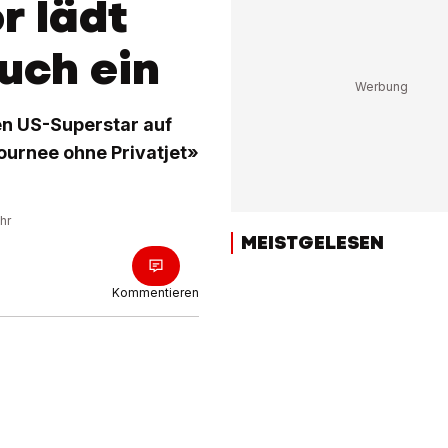
r lädt
such ein
en US-Superstar auf
ournee ohne Privatjet»
hr
MEISTGELESEN
Kommentieren