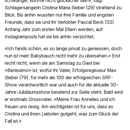
schwanger, könnte nicht glücklicher sein», sagt
Schlagersängerin Cristina Maria Sieber (29) strahlend zu
Blick. Bis anhin wussten nur ihre Familie und engsten
Freunde, dass sie und ihr Verlobter Pascal Beck (33)
Anfang Jahr zum ersten Mal Eltern werden, auf
Instagramposts hat sie bis anhin verzichtet.
«Ich fands schön, es so lange privat zu geniessen, doch
nun ist mein Babybauch nicht mehr zu übersehen.» Erst
recht nicht, wenn sie am Samstag zu Gast bei
«Benissimo» ist, wofür ihr Vater, Erfolgsregisseur Max
Sieber (79), für mehr als 100 der erfolgreichen SRF-
Show verantwortlich war und auch für die aktuelle 30-
Jahre-Jubiläumsshow beratend zur Seite steht. Bald wird
er erstmals Grossvater. «Meine Frau Annelies und ich
freuen uns riesig. Am wichtigsten ist für uns, dass es
Cristina und ihren Liebsten gutgeht, was zum Glück der
Fall ist.»