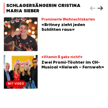
SCHLAGERSÄNGERIN CRISTINA
MARIA SIEBER
Prominente Weihnachtskarten
«Britney zieht jeden
Schlitten raus»
«Vitamin B gabs nicht!»
Zwei Promi-Töchter im CH-
Musical «Heiweh – Fernweh»
MIT VIDEO