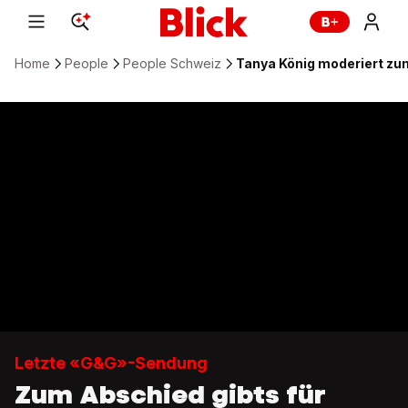
Home
People
People Schweiz
Tanya König moderiert zu
Letzte «G&G»-Sendung
Zum Abschied gibts für