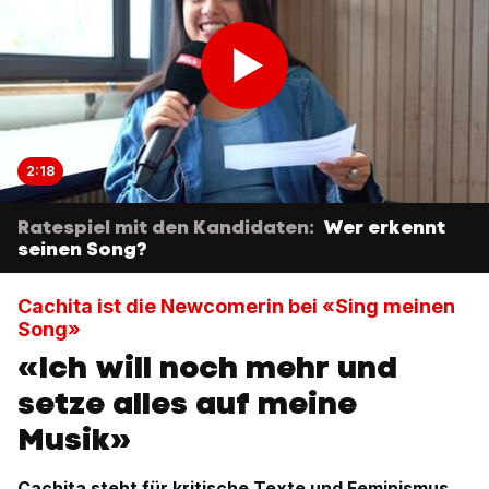
2:18
Ratespiel mit den Kandidaten:
Wer erkennt
seinen Song?
Cachita ist die Newcomerin bei «Sing meinen
Song»
«Ich will noch mehr und
setze alles auf meine
Musik»
Cachita steht für kritische Texte und Feminismus.