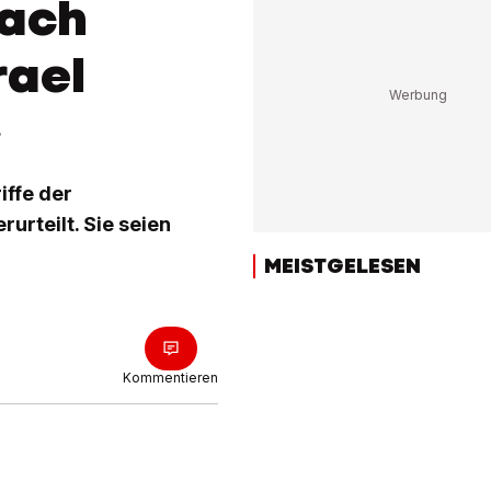
nach
rael
»
iffe der
urteilt. Sie seien
MEISTGELESEN
Kommentieren