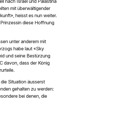
ell nach Israel und Palästina
ilten mit überwältigender
unft», heisst es nun weiter.
e Prinzessin diese Hoffnung
ssen unter anderem mit
erzogs habe laut «Sky
eid und seine Bestürzung
C davon, dass der König
urteile.
die Situation äusserst
enden gehalten zu werden:
esondere bei denen, die