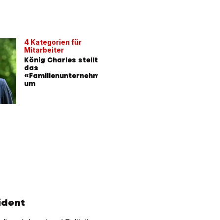
4 Kategorien für
Mitarbeiter
König Charles stellt
das
«Familienunternehmen»
um
ident