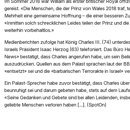
Im Sommer 2018 war William als erster britischer Royal offizi
gereist. «Die Menschen, die der Prinz von Wales 2018 traf, te
Mehrheit eine gemeinsame Hoffnung – die einer besseren Zuk
«Inmitten solch schrecklichen Leides teilen der Prinz und di
weiterhin vorbehaltlos.»
Medienberichten zufolge hat König Charles III. (74) unterde
Israels Präsident Isaac Herzog (63) telefoniert. Das Büro H
News» bestätigt, dass Charles angerufen habe, um sein Beil
auszudrücken. Quellen aus dem Palast sprachen laut der BB
«entsetzt» sei und die «barbarischen Terrorakte in Israel» ver
Ein Palast-Sprecher habe zuvor bestätigt, dass Charles über 
beunruhigt sei und darum gebeten habe, stets auf dem Lauf
«Seine Gedanken und Gebete sind bei allen Leidenden, insb
geliebte Menschen verloren haben [...]. (SpotOn)