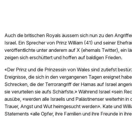
Auch die britischen Royals äussern sich nun zu den Angriffe
Israel. Ein Sprecher von Prinz William (41) und seiner Ehefra
veröffentlichte unter anderem auf X (ehemals Twitter), ein l
zeigen sich erschüttert und hoffen auf baldigen Frieden.
«Der Prinz und die Prinzessin von Wales sind zutiefst bestü
Ereignisse, die sich in den vergangenen Tagen ereignet habe
Schrecken, die der Terrorangriff der Hamas auf Israel angeric
sie verurteilen sie aufs Schärfste.» Während Israel «sein Re
ausübe, «werden alle Israelis und Palästinenser weiterhin i
Trauer, Angst und Wut heimgesucht werden». Kate und Willi
Statements «alle Opfer, ihre Familien und ihre Freunde in i