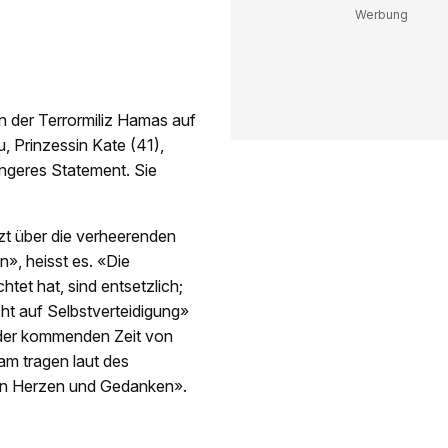
n der Terrormiliz Hamas auf
u, Prinzessin Kate (41),
ängeres Statement. Sie
rzt über die verheerenden
n», heisst es. «Die
htet hat, sind entsetzlich;
cht auf Selbstverteidigung»
n der kommenden Zeit von
am tragen laut des
hren Herzen und Gedanken».