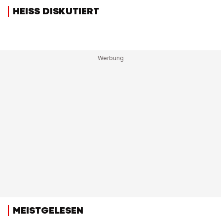
HEISS DISKUTIERT
MEISTGELESEN