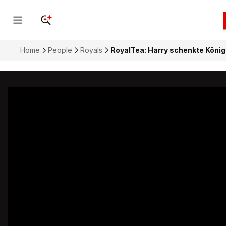
Home
People
Royals
RoyalTea: Harry schenkte König 