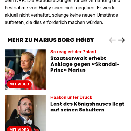
dem NRK: Die Voraussetzungen für die Verhaftung und
Festnahme von Høiby seien nicht gegeben. Er werde
aktuell nicht verhaftet, solange keine neuen Umstände
auftreten, die dies erforderlich machen würden.
MEHR ZU MARIUS BORG HØIBY
So reagiert der Palast
Staatsanwalt erhebt
Anklage gegen «Skandal-
Prinz» Marius
MIT VIDEO
Haakon unter Druck
Last des Königshauses liegt
auf seinen Schultern
MIT VIDEO