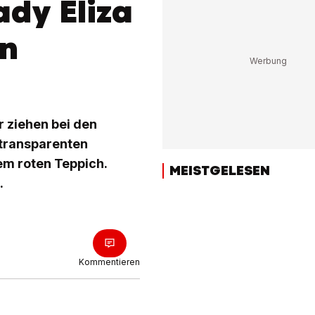
dy Eliza
rn
r ziehen bei den
n transparenten
em roten Teppich.
MEISTGELESEN
.
Kommentieren