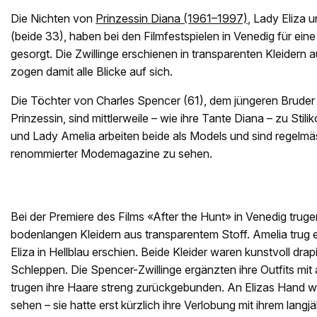
Die Nichten von
Prinzessin Diana (1961–1997)
, Lady Eliza 
(beide 33), haben bei den Filmfestspielen in Venedig für ein
gesorgt. Die Zwillinge erschienen in transparenten Kleidern
zogen damit alle Blicke auf sich.
Die Töchter von Charles Spencer (61), dem jüngeren Bruder
Prinzessin, sind mittlerweile – wie ihre Tante Diana – zu Stil
und Lady Amelia arbeiten beide als Models und sind regelmäs
renommierter Modemagazine zu sehen.
Bei der Premiere des Films «After the Hunt» in Venedig trugen
bodenlangen Kleidern aus transparentem Stoff. Amelia trug e
Eliza in Hellblau erschien. Beide Kleider waren kunstvoll dra
Schleppen. Die Spencer-Zwillinge ergänzten ihre Outfits mi
trugen ihre Haare streng zurückgebunden. An Elizas Hand w
sehen – sie hatte erst kürzlich ihre Verlobung mit ihrem lang