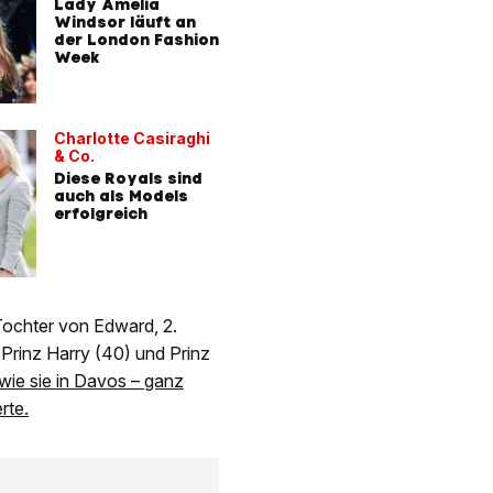
Lady Amelia
Windsor läuft an
der London Fashion
Week
Charlotte Casiraghi
& Co.
Diese Royals sind
auch als Models
erfolgreich
Tochter von Edward, 2.
 Prinz Harry (40) und Prinz
 wie sie in Davos – ganz
rte.