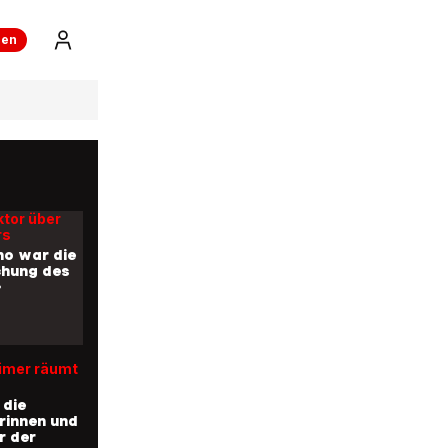
ren
ktor über
rs
no war die
chung des
»
imer räumt
 die
rinnen und
r der