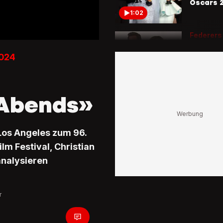
Oscars 
1:02
Federers
Oscars
Roger un
2024
strahlen
roten Te
0:22
 Abends»
Stolper-
den Osca
Liza Kos
Los Angeles zum 96.
auf dem
Teppich
ilm Festival, Christian
analysieren
0:42
Moderato
«Ist im 
r
nicht sc
Schlafen