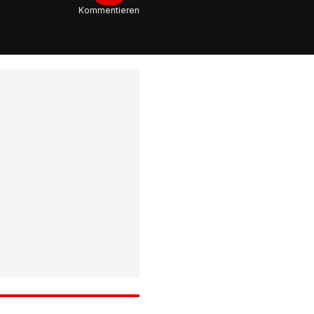
Kommentieren
1:00
Nur mit 
bekleidet
John Cen
nackt au
Oscar-B
0:45