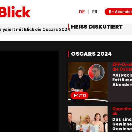
DE
FR
Abonnie
HEISS DISKUTIERT
lysiert mit Blick die Oscars 2024
OSCARS 2024
ZFF-Dire
die Osca
«Al Paci
Enttäus
Abends
17:13
Oppenhe
ab
Das sind
Gewinne
Gewinne