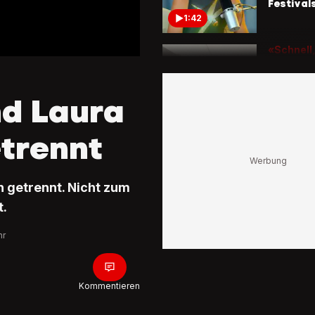
Festival
1:42
«Schnell,
unglaubl
Warum 
Goodwo
nd Laura
Festival 
seinen B
1:52
etrennt
So sieht 
aus
«Schöns
h getrennt. Nicht zum
Mädchen
verzaub
t.
0:51
hr
Kommentieren