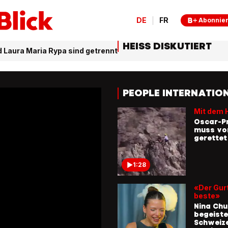
DE
FR
Abonnie
HEISS DISKUTIERT
d Laura Maria Rypa sind getrennt
PEOPLE INTERNATIO
Mit dem 
Oscar-Pr
muss vo
gerette
1:28
«Der Gurt
beste»
Nina Ch
begeiste
Schweiz