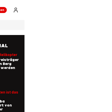
ren
NAL
Helikopter
eisträger
n Berg
t werden
en ist das
uba
rt von
er