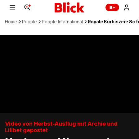
Home
People
People International
Royale Kürbiszeit: So 
Video von Herbst-Ausflug mit Archie und
Lilibet gepostet