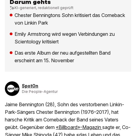
Darum gehts
KI-generiert, redaktionell geprüft
Chester Benningtons Sohn kritisiert das Comeback
von Linkin Park
Emily Armstrong wird wegen Verbindungen zu
Scientology kritisiert
Das erste Album der neu aufgestellten Band
erscheint am 15. November
SpotOn
Die People-Agentur
Jaime Bennington (28), Sohn des verstorbenen Linkin-
Park-Sängers Chester Bennington (1976–2017), hat
harsche Kritik am Comeback der Band seines Vaters
geübt. Gegenüber dem
«Billboard»-Magazin
sagte er, Co-
Sänger Mike Shinoda (47) habe «das Leben und das