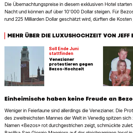
Die Übernachtungspreise in diesem exklusiven Hotel starten
Nacht und können auf über 10'000 Dollar steigen. Für Bez
rund 225 Milliarden Dollar geschätzt wird, dürften die Kosten
MEHR ÜBER DIE LUXUSHOCHZEIT VON JEFF 
Soll Ende Juni
stattfinden
Venezianer
protestieren gegen
Bezos-Hochzeit
Einheimische haben keine Freude an Bezo
Weniger in Feierlaune sind allerdings die Venezianer. Die Pr
des zweitreichsten Mannes der Welt in Venedig spitzen sich 
Namen «Bezos» rot durchgestrichen zeigt, schmückte zulet
Basilika San Giorgio Maggiore auf der gleichnamigen Insel i