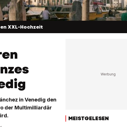
gen XXL-Hochzeit
ren
anzes
edig
Sánchez in Venedig den
o der Multimilliardär
ird.
MEISTGELESEN
hr