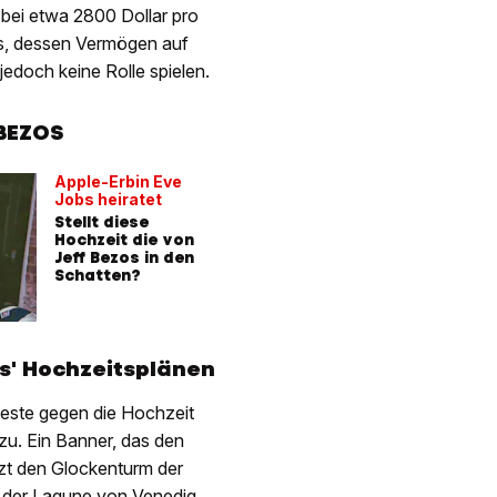
 bei etwa 2800 Dollar pro
os, dessen Vermögen auf
 jedoch keine Rolle spielen.
BEZOS
Apple-Erbin Eve
Jobs heiratet
Stellt diese
Hochzeit die von
Jeff Bezos in den
Schatten?
s' Hochzeitsplänen
oteste gegen die Hochzeit
zu. Ein Banner, das den
zt den Glockenturm der
n der Lagune von Venedig.