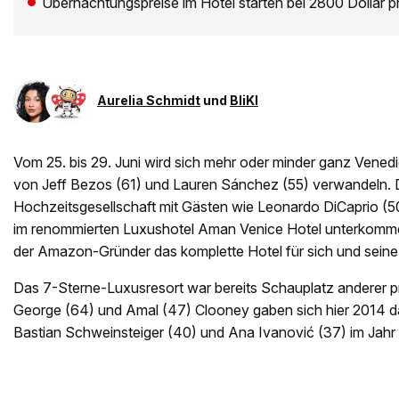
Übernachtungspreise im Hotel starten bei 2800 Dollar 
Aurelia Schmidt
und
BliKI
Vom 25. bis 29. Juni wird sich mehr oder minder ganz Venedi
von Jeff Bezos (61) und Lauren Sánchez (55) verwandeln. 
Hochzeitsgesellschaft mit Gästen wie Leonardo DiCaprio (5
im renommierten Luxushotel Aman Venice Hotel unterkomme
der Amazon-Gründer das komplette Hotel für sich und seine
Das 7-Sterne-Luxusresort war bereits Schauplatz anderer 
George (64) und Amal (47) Clooney gaben sich hier 2014 d
Bastian Schweinsteiger (40) und Ana Ivanović (37) im Jahr