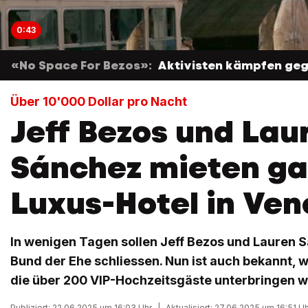
0:43
«No Space For Bezos»:
Aktivisten kämpfen ge
Über 10'000 Dollar pro Nacht
Jeff Bezos und Lau
Sánchez mieten g
Luxus-Hotel in Ven
In wenigen Tagen sollen Jeff Bezos und Lauren 
Bund der Ehe schliessen. Nun ist auch bekannt, w
die über 200 VIP-Hochzeitsgäste unterbringen w
Publiziert: 22.06.2025 um 16:03 Uhr
|
Aktualisiert: 27.06.2025 um 16:51 U